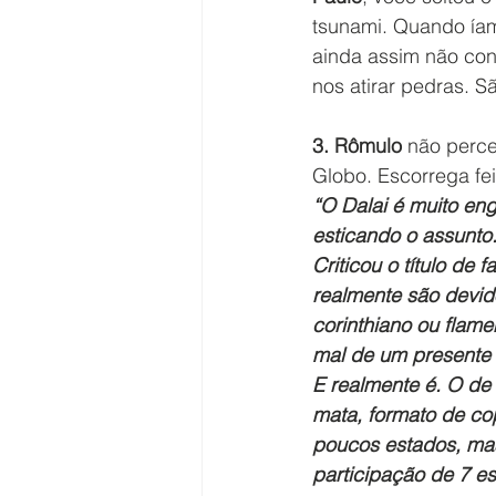
tsunami. Quando íam
ainda assim não cons
nos atirar pedras. S
3. Rômulo
 não perce
Globo. Escorrega fei
“O Dalai é muito en
esticando o assunto
Criticou o título de 
realmente são devid
corinthiano ou flamen
mal de um presente g
E realmente é. O de
mata, formato de co
poucos estados, mas
participação de 7 e