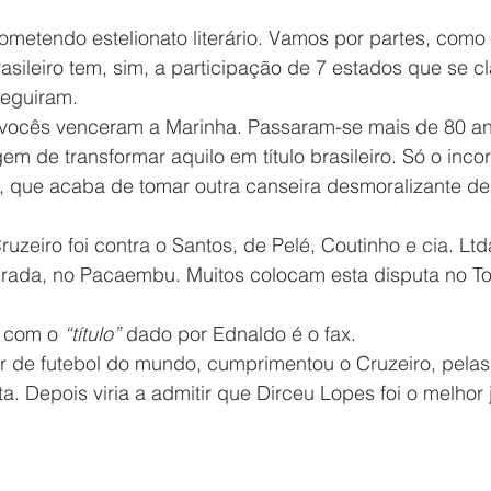
ometendo estelionato literário. Vamos por partes, como 
sileiro tem, sim, a participação de 7 estados que se cl
eguiram.
 vocês venceram a Marinha. Passaram-se mais de 80 an
m de transformar aquilo em título brasileiro. Só o incorr
 que acaba de tomar outra canseira desmoralizante de
uzeiro foi contra o Santos, de Pelé, Coutinho e cia. Ltda
 virada, no Pacaembu. Muitos colocam esta disputa no T
 com o 
“título”
 dado por Ednaldo é o fax.
or de futebol do mundo, cumprimentou o Cruzeiro, pelas
a. Depois viria a admitir que Dirceu Lopes foi o melhor 