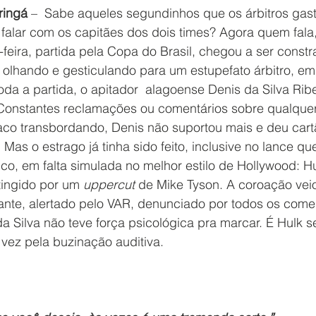
ringá
 –  Sabe aqueles segundinhos que os árbitros gas
a falar com os capitães dos dois times? Agora quem fala
a-feira, partida pela Copa do Brasil, chegou a ser const
e olhando e gesticulando para um estupefato árbitro, e
oda a partida, o apitador  alagoense Denis da Silva Ribei
Constantes reclamações ou comentários sobre qualque
 saco transbordando, Denis não suportou mais e deu car
Mas o estrago já tinha sido feito, inclusive no lance qu
tico, em falta simulada no melhor estilo de Hollywood: Hu
ingido por um 
uppercut
 de Mike Tyson. A coroação veio
grante, alertado pelo VAR, denunciado por todos os comen
da Silva não teve força psicológica pra marcar. É Hulk 
ez pela buzinação auditiva.