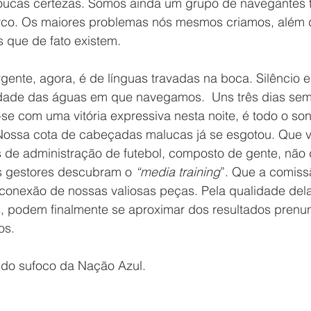
poucas certezas. Somos ainda um grupo de navegantes 
arco. Os maiores problemas nós mesmos criamos, além d
s que de fato existem.
gente, agora, é de línguas travadas na boca. Silêncio e 
dade das águas em que navegamos.  Uns três dias sem 
se com uma vitória expressiva nesta noite, é todo o so
  Nossa cota de cabeçadas malucas já se esgotou. Que
s de administração de futebol, composto de gente, não 
s gestores descubram o 
“media training
”. Que a comiss
 conexão de nossas valiosas peças. Pela qualidade dela
s, podem finalmente se aproximar dos resultados prenu
os.
ido sufoco da Nação Azul.