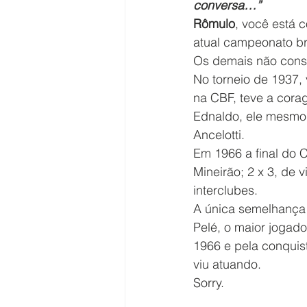
conversa…”
Rômulo
, você está c
atual campeonato bra
Os demais não cons
No torneio de 1937,
na CBF, teve a corage
Ednaldo, ele mesmo,
Ancelotti.
Em 1966 a final do Cr
Mineirão; 2 x 3, de
interclubes.
A única semelhança
Pelé, o maior jogad
1966 e pela conquist
viu atuando.
Sorry.