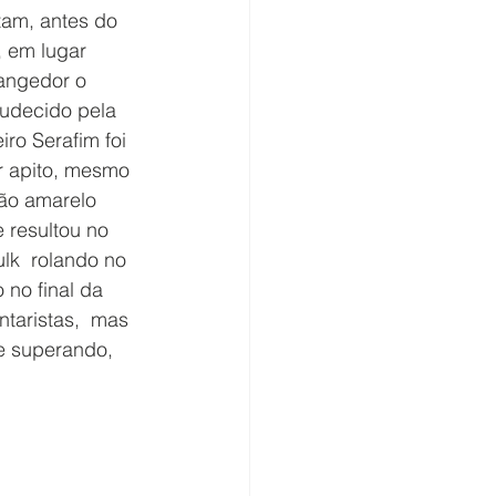
tam, antes do 
, em lugar 
rangedor o 
mudecido pela 
ro Serafim foi 
r apito, mesmo 
tão amarelo 
e resultou no 
lk  rolando no 
 no final da 
taristas,  mas 
se superando, 