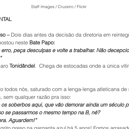
Staff Images / Cruzeiro / Flickr
NTAL
so – 
Dois dias antes da decisão da diretoria em reinteg
postou neste 
Bate Papo:
 erro, peça desculpas e volte a trabalhar. Não decepci
”
aro 
Tonidândel
.  Chega de estocadas onde a única víti
 todos nós, saturado com a lenga-lenga atleticana de 
, sem qualquer razão pra isso:
 os soberbos aqui, que vão demorar ainda um século p
sso se passarmos o mesmo tempo na B, né?
era. Aguardem!”
o grito preso na garganta azul há 5 anos! Fomos arrasad