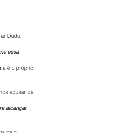
rar Dudu, 
one essa 
ma é o próprio 
nos acusar de 
ra alcançar 
os pelo 