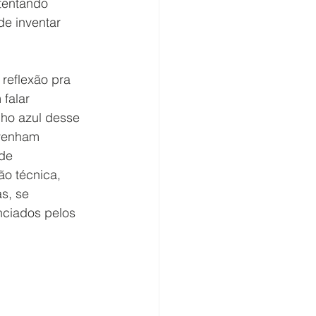
tentando 
e inventar 
reflexão pra 
falar 
nho azul desse 
 venham 
de 
ão técnica, 
s, se 
nciados pelos 