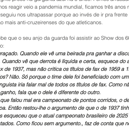
os reagir veio a pandemia mundial, ficamos três anos n
eguiu nos ultrapassar porque ao invés de ir pra frente 
ão mais anti-cruzeirenses do que atleticanos.
be que o seu anjo da guarda foi assistir ao Show dos 6
o:
graçado. Quando ele vê uma beirada pra ganhar a discus
. Quando vê que derrota é líquida e certa, esquece do 
fax de 1937, mas não critica os títulos de fax de 1959 a 
os? Não. Só porque o time dele foi beneficiado com um.
guista iria falar mal de todos os títulos de fax. Como n
anho, fala que o dele é diferente do outro.
 que falou mal era campeonato de pontos corridos, o de
pa. Então restou-lhe o argumento de que o de 1937 tinh
 esqueceu que o atual campeonato brasileiro de 2025 
stados. Como ficou sem argumento., faz de conta que 