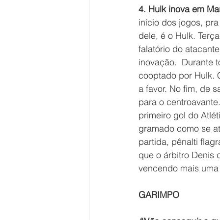
4. Hulk inova em Ma
início dos jogos, pr
dele, é o Hulk. Terç
falatório do atacant
inovação.  Durante t
cooptado por Hulk. 
a favor. No fim, de
para o centroavante. 
primeiro gol do Atlé
gramado como se at
partida, pênalti fla
que o árbitro Denis 
vencendo mais uma v
GARIMPO