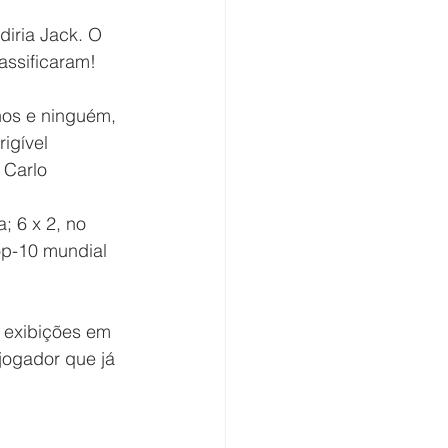
diria Jack. O 
assificaram! 
os e ninguém, 
igível 
 Carlo 
; 6 x 2, no 
op-10 mundial 
 exibições em 
jogador que já 