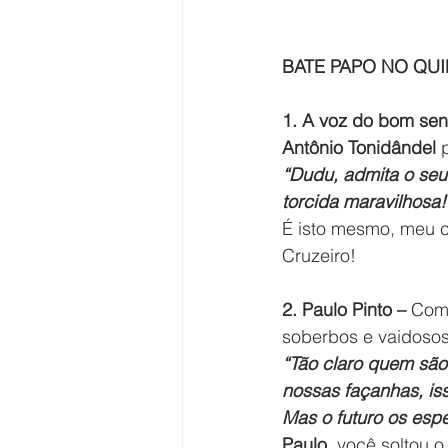
BATE PAPO NO QUI
1. A voz do bom sen
Antônio Tonidândel 
“Dudu, admita o seu
torcida maravilhosa!
É isto mesmo, meu c
Cruzeiro!
2. Paulo Pinto – 
Como
soberbos e vaidosos
“Tão claro quem são
nossas façanhas, i
Mas o futuro os esp
Paulo
, você soltou 