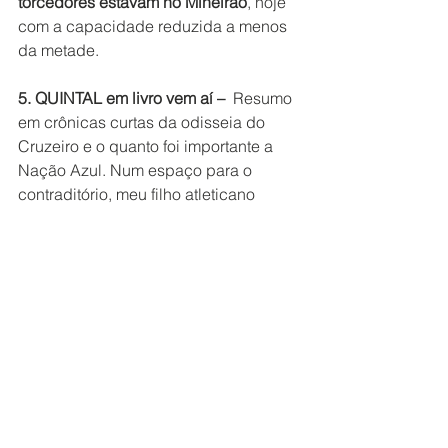
torcedores estavam no Mineirão
, hoje 
com a capacidade reduzida a menos 
da metade.
5. QUINTAL em livro vem aí –  
Resumo 
em crônicas curtas da odisseia do 
Cruzeiro e o quanto foi importante a 
Nação Azul. Num espaço para o 
contraditório, meu filho atleticano 
Gustavo Rocha participa.  É 
“um 
estranho no ninho”. 
Quero ter o prazer de rever velhos 
amigos, conhecer os novos,  
cumprimentar, enfim, TODOS os que 
frequentam este 
QUINTAL
, seja 
participando do Bate Papo seja 
acompanhando nos grupos essa 
façanha das segundas e quintas. 
Será dia 26 de julho, sábado, a partir 