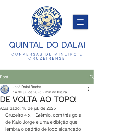
QUINTAL DO DALAI
CONVERSAS DE MINEIRO E
CRUZEIRENSE
Post
José Dalai Rocha
14 de jul. de 2025
2 min de leitura
DE VOLTA AO TOPO!
Atualizado:
18 de jul. de 2025
Cruzeiro 4 x 1 Grêmio, com três gols 
de Kaio Jorge e uma exibição que 
lembra o padrão de jogo alcançado 